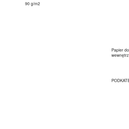
90 g/m2
Papier do
wewnętrz
PODKAT