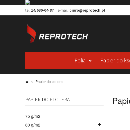
tel.
14/630-04-87
e-mail.
biuro@reprotech.pl
Folia
Papier do ks
>
Papier do plotera
Papi
PAPIER DO PLOTERA
75 g/m2
80 g/m2