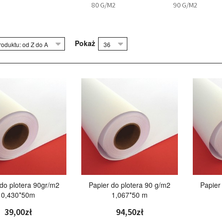
80 G/M2
90 G/M2
Pokaż
oduktu: od Z do A
36
do plotera 90gr/m2
Papier do plotera 90 g/m2
Papier
0,430*50m
1,067*50 m
39,00zł
94,50zł