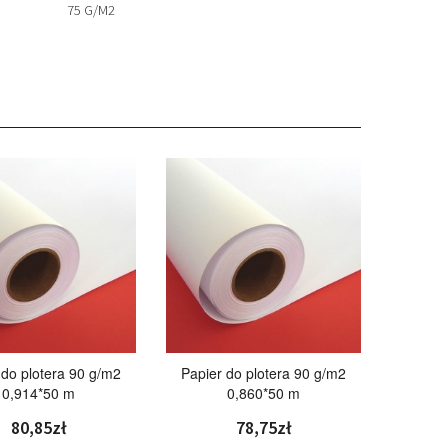
75 G/M2
 do plotera 90 g/m2
Papier do plotera 90 g/m2
0,914*50 m
0,860*50 m
80,85zł
78,75zł