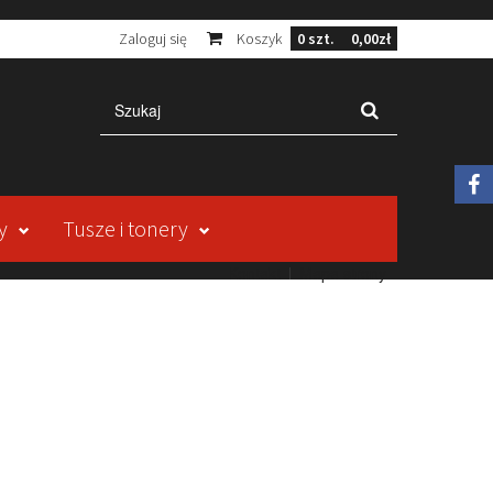
Zaloguj się
Koszyk
0
szt.
0,00zł
y
Tusze i tonery
Kontakt
Mapa strony