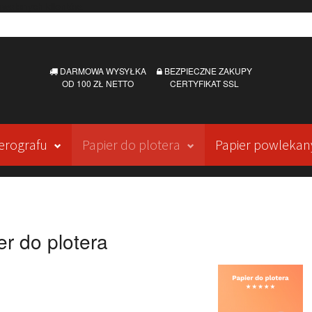
DARMOWA WYSYŁKA
BEZPIECZNE ZAKUPY
OD 100 ZŁ NETTO
CERTYFIKAT SSL
erografu
Papier do plotera
Papier powlekan
er do plotera