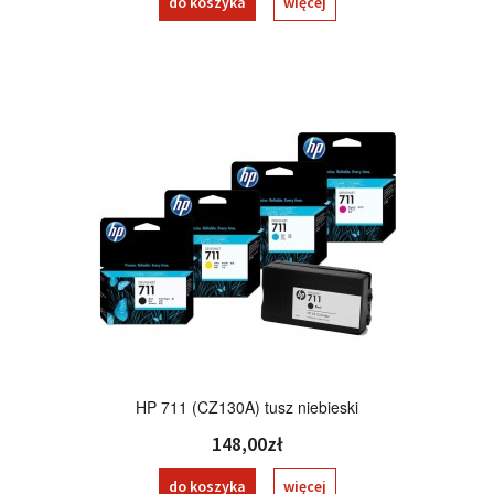
do koszyka
więcej
HP 711 (CZ130A) tusz niebieski
148,00zł
do koszyka
więcej