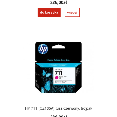
286,00zł
do koszyka
więcej
HP 711 (CZ135A) tusz czerwony, trójpak
286,00zł