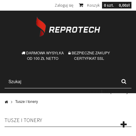
Zaloguj się
Koszyk
0
szt.
0,00zł
DARMOWA WYSYŁKA
BEZPIECZNE ZAKUPY
OD 100 ZŁ NETTO
CERTYFIKAT SSL
Kontakt
Mapa strony
>
Tusze i tonery
TUSZE I TONERY