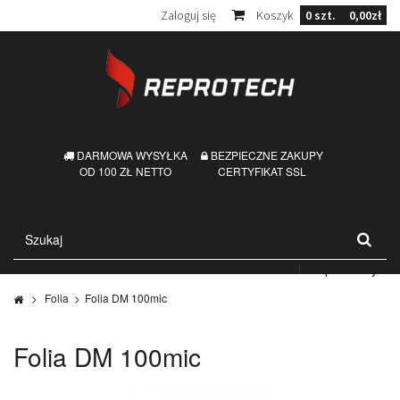
Zaloguj się
Koszyk
0
szt.
0,00zł
DARMOWA WYSYŁKA
BEZPIECZNE ZAKUPY
OD 100 ZŁ NETTO
CERTYFIKAT SSL
Kontakt
Mapa strony
>
Folia
>
Folia DM 100mic
Folia DM 100mic