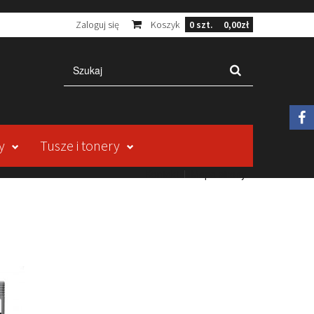
Zaloguj się
Koszyk
0
szt.
0,00zł
y
Tusze i tonery
Kontakt
Mapa strony