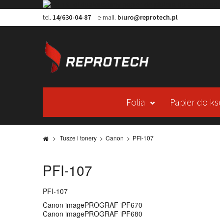
tel.
14/630-04-87
e-mail.
biuro@reprotech.pl
Folia
Papier do ks
>
Tusze i tonery
>
Canon
>
PFI-107
PFI-107
PFI-107
Canon imagePROGRAF iPF670
Canon imagePROGRAF iPF680