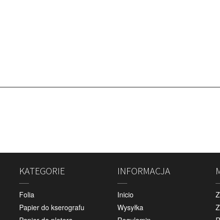
KATEGORIE
INFORMACJA
Folia
Inicio
Z
Papier do kserografu
Wysyłka
Z
Papier do plotera
Regulamin
R