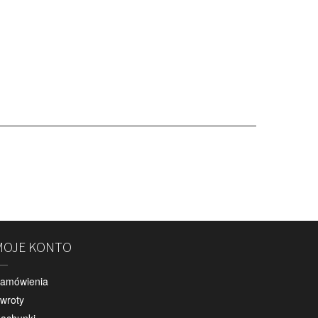
MOJE KONTO
amówienia
wroty
achunki