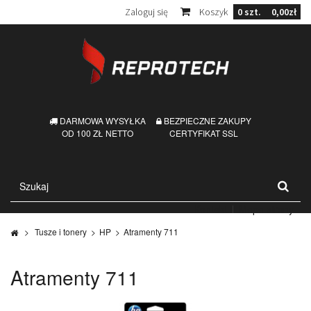
Zaloguj się
Koszyk
0
szt.
0,00zł
DARMOWA WYSYŁKA
BEZPIECZNE ZAKUPY
OD 100 ZŁ NETTO
CERTYFIKAT SSL
Kontakt
Mapa strony
>
Tusze i tonery
>
HP
>
Atramenty 711
Atramenty 711