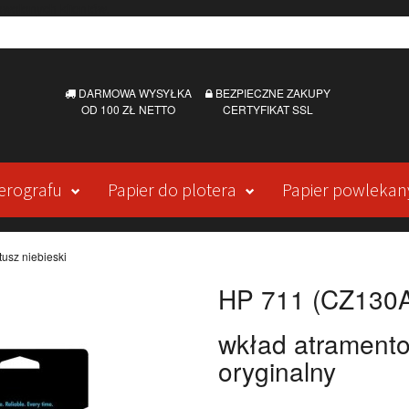
DARMOWA WYSYŁKA
BEZPIECZNE ZAKUPY
OD 100 ZŁ NETTO
CERTYFIKAT SSL
erografu
Papier do plotera
Papier powlekan
usz niebieski
HP 711 (CZ130A)
wkład atrament
oryginalny