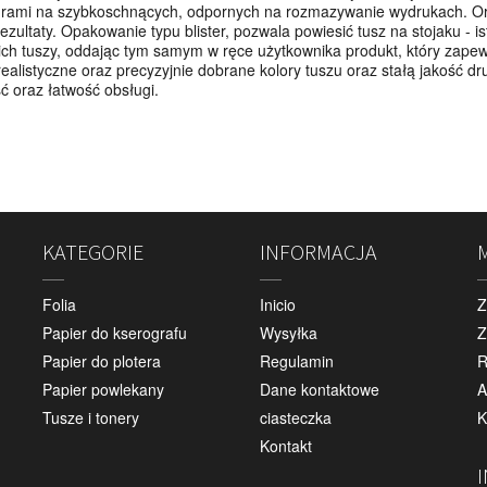
nturami na szybkoschnących, odpornych na rozmazywanie wydrukach. O
zultaty. Opakowanie typu blister, pozwala powiesić tusz na stojaku - 
ich tuszy, oddając tym samym w ręce użytkownika produkt, który zapewn
ealistyczne oraz precyzyjnie dobrane kolory tuszu oraz stałą jakość 
 oraz łatwość obsługi.
KATEGORIE
INFORMACJA
Folia
Inicio
Z
Papier do kserografu
Wysyłka
Z
Papier do plotera
Regulamin
R
Papier powlekany
Dane kontaktowe
A
Tusze i tonery
ciasteczka
K
Kontakt