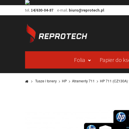
tel.
14/630-04-87
e-mail.
biuro@reprotech.pl
Folia
Papier do ks
>
Tusze i tonery
>
HP
>
Atramenty 711
>
HP 711 (CZ130A) t