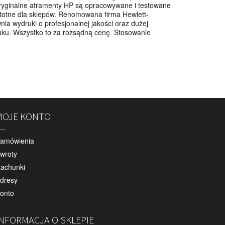
ryginalne atramenty HP są opracowywane i testowane
istotne dla sklepów. Renomowana firma Hewlett-
ia wydruki o profesjonalnej jakości oraz dużej
druku. Wszystko to za rozsądną cenę. Stosowanie
MOJE KONTO
amówienia
wroty
achunki
dresy
onto
INFORMACJA O SKLEPIE