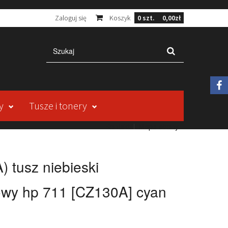
Zaloguj się
Koszyk
0
szt.
0,00zł
y
Tusze i tonery
Kontakt
Mapa strony
 tusz niebieski
owy hp 711 [CZ130A] cyan