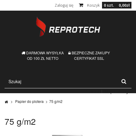
Zaloguj się
Koszyk
0
szt.
0,00zł
DARMOWA WYSYŁKA
BEZPIECZNE ZAKUPY
OD 100 ZŁ NETTO
CERTYFIKAT SSL
Kontakt
Mapa strony
>
Papier do plotera
>
75 g/m2
75 g/m2