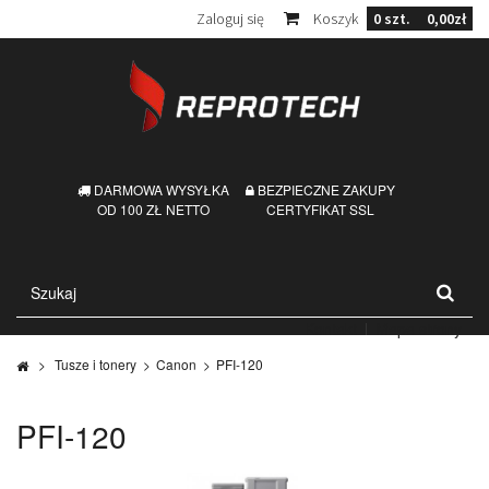
Zaloguj się
Koszyk
0
szt.
0,00zł
DARMOWA WYSYŁKA
BEZPIECZNE ZAKUPY
OD 100 ZŁ NETTO
CERTYFIKAT SSL
Kontakt
Mapa strony
>
Tusze i tonery
>
Canon
>
PFI-120
PFI-120