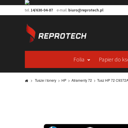
tel.
14/630-04-87
e-mail.
biuro@reprotech.pl
Folia
Papier do ks
>
Tusze i tonery
>
HP
>
Atramenty 72
>
Tusz HP 72 C9372A 