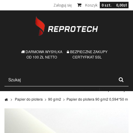
Zaloguj się
Koszyk
0
szt.
0,00zł
DARMOWA WYSYŁKA
BEZPIECZNE ZAKUPY
OD 100 ZŁ NETTO
CERTYFIKAT SSL
Kontakt
Mapa strony
>
Papier do plotera
>
90 g/m2
>
Papier do plotera 90 g/m2 0,594*50 m