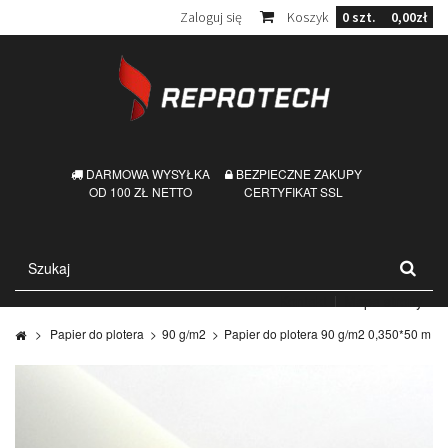
Zaloguj się
Koszyk
0
szt.
0,00zł
DARMOWA WYSYŁKA
BEZPIECZNE ZAKUPY
OD 100 ZŁ NETTO
CERTYFIKAT SSL
Kontakt
Mapa strony
>
Papier do plotera
>
90 g/m2
>
Papier do plotera 90 g/m2 0,350*50 m