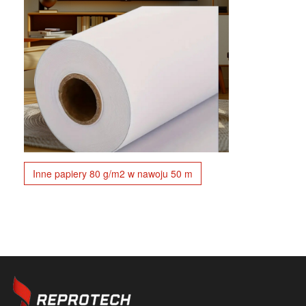
Inne papiery 80 g/m2 w nawoju 50 m