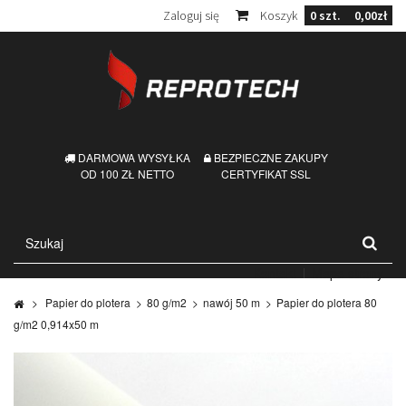
Zaloguj się
Koszyk
0
szt.
0,00zł
DARMOWA WYSYŁKA
BEZPIECZNE ZAKUPY
OD 100 ZŁ NETTO
CERTYFIKAT SSL
Kontakt
Mapa strony
>
Papier do plotera
>
80 g/m2
>
nawój 50 m
>
Papier do plotera 80
g/m2 0,914x50 m