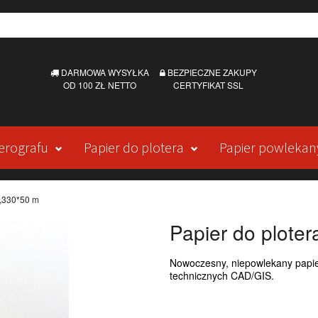
DARMOWA WYSYŁKA
BEZPIECZNE ZAKUPY
OD 100 ZŁ NETTO
CERTYFIKAT SSL
erografu
Papier do plotera
Papier powlekan
0,330*50 m
Papier do plote
Nowoczesny, niepowlekany papier
technicznych CAD/GIS.