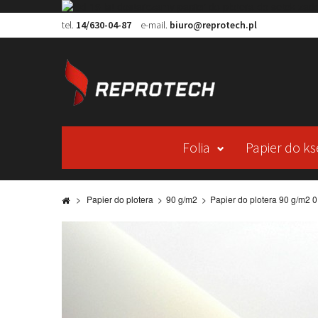
tel.
14/630-04-87
e-mail.
biuro@reprotech.pl
Folia
Papier do ks
>
Papier do plotera
>
90 g/m2
>
Papier do plotera 90 g/m2 