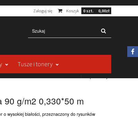
Zaloguj się
Koszyk
0
szt.
0,00zł
y
Tusze i tonery
Kontakt
Mapa strony
ra 90 g/m2 0,330*50 m
 o wysokiej białości, przeznaczony do rysunków