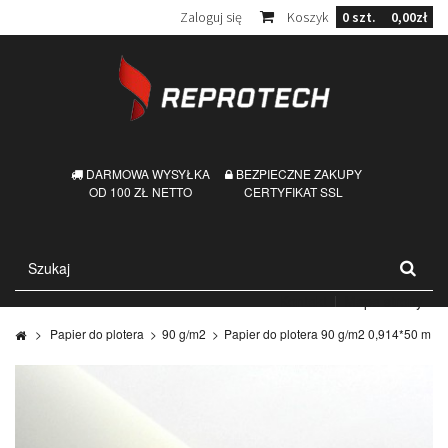
Zaloguj się
Koszyk
0
szt.
0,00zł
DARMOWA WYSYŁKA
BEZPIECZNE ZAKUPY
OD 100 ZŁ NETTO
CERTYFIKAT SSL
Kontakt
Mapa strony
>
Papier do plotera
>
90 g/m2
>
Papier do plotera 90 g/m2 0,914*50 m