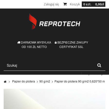
Zaloguj się
Koszyk
0
szt.
0,00zł
DARMOWA WYSYŁKA
BEZPIECZNE ZAKUPY
OD 100 ZŁ NETTO
CERTYFIKAT SSL
Kontakt
Mapa strony
>
Papier do plotera
>
90 g/m2
>
Papier do plotera 90 g/m2 0,620*50 m