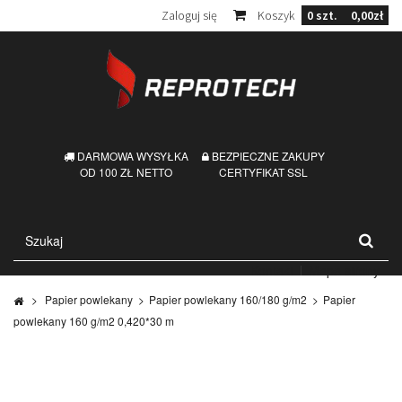
Zaloguj się
Koszyk
0
szt.
0,00zł
DARMOWA WYSYŁKA
BEZPIECZNE ZAKUPY
OD 100 ZŁ NETTO
CERTYFIKAT SSL
Kontakt
Mapa strony
>
Papier powlekany
>
Papier powlekany 160/180 g/m2
>
Papier
powlekany 160 g/m2 0,420*30 m