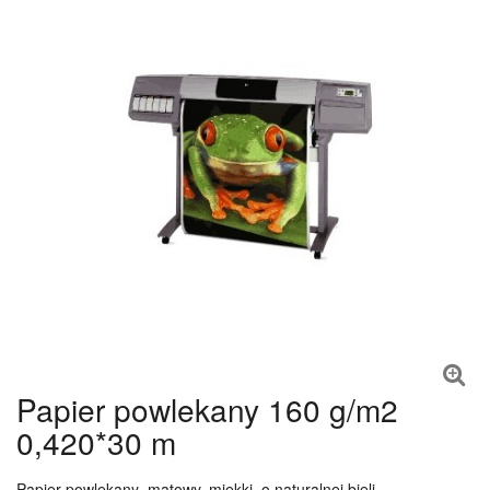
Papier powlekany 160 g/m2
0,420*30 m
Papier powlekany
,
matowy, miękki, o naturalnej bieli,