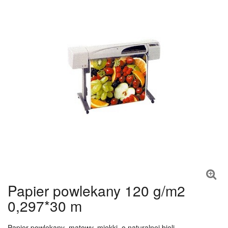
Papier powlekany 120 g/m2
0,297*30 m
Papier powlekany
,
matowy, miękki, o naturalnej bieli,