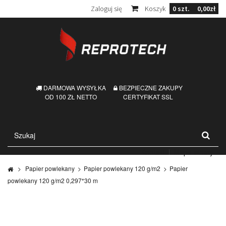
Zaloguj się
Koszyk
0
szt.
0,00zł
DARMOWA WYSYŁKA
BEZPIECZNE ZAKUPY
OD 100 ZŁ NETTO
CERTYFIKAT SSL
Kontakt
Mapa strony
>
Papier powlekany
>
Papier powlekany 120 g/m2
>
Papier
powlekany 120 g/m2 0,297*30 m