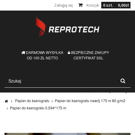
Zaloguj się
Koszyk
0
szt.
0,00zł
DARMOWA WYSYŁKA
BEZPIECZNE ZAKUPY
OD 100 ZŁ NETTO
CERTYFIKAT SSL
Kontakt
Mapa strony
>
Papier do kserografu
>
Papier do kserografu nawój 175 m 80 g/m2
>
Papier do kserografu 0,594*175 m